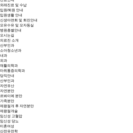
진료안내
외래진료 및 수납
입원/퇴원 안내
입원생활 안내
신생아면회 및 회진안내
모유수유 및 모자동실
병원층별안내
오시는길
의료진 소개
산부인과
소아청소년과
내과
외과
재활의학과
마취통증의학과
당직안내
산부인과
자연유산
자연분만
르봐이예 분만
가족분만
제왕절개 후 자연분만
제왕절개술
임신성 고혈압
임신성 당뇨
미혼여성
산전유전학