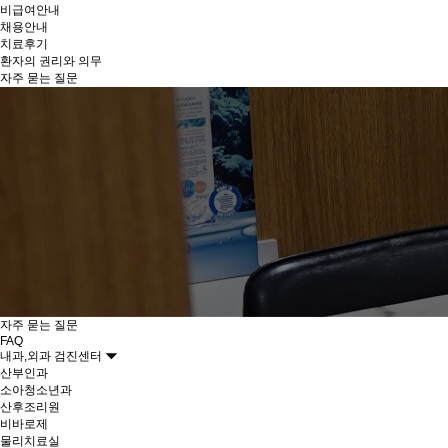
비급여안내
채용안내
치료후기
환자의 권리와 의무
자주 묻는 질문
자주 묻는 질문
FAQ
내과,외과 검진센터
산부인과
소아청소년과
산후조리원
비바로제
물리치료실