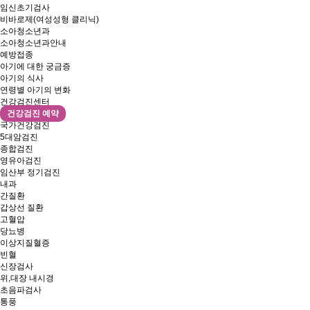
임신초기검사
비바로제(여성성형 클리닉)
소아청소년과
소아청소년과안내
예방접종
아기에 대한 궁금증
아기의 식사
연령별 아기의 변화
건강검진센터
건강검진 예약
국가건강검진
5대암검진
종합검진
영유아검진
임산부 정기검진
내과
간질환
갑상선 질환
고혈압
당뇨병
이상지질혈증
빈혈
신장검사
위,대장 내시경
초음파검사
통풍