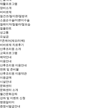
재활프로그램
장비소개
비바로제
질건조/질이완/질방귀
소음순수술/이쁜이수술
질레이저/질필러/질보습
질플란트
성교통
요실금
Y존케어(제모/미백)
비바로제 치료후기
산후조리원 소개
교육프로그램
예약안내
이용안내
산후조리원 이용안내
면회 및 준비물
산후조리원 이용약관
이용금액
시설안내
문화센터
문화센터 소개
월간문화강좌
강좌 및 이벤트 신청
병원알리미
증명서발급안내