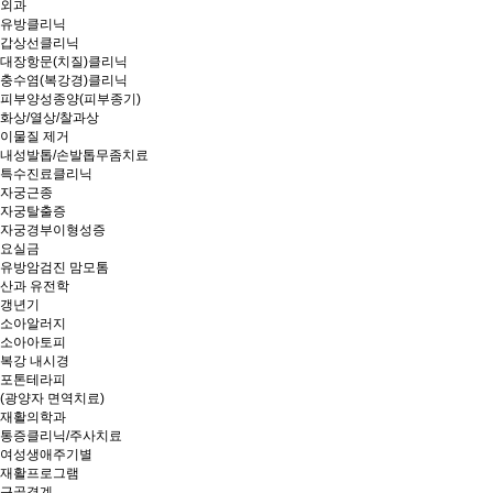
외과
유방클리닉
갑상선클리닉
대장항문(치질)클리닉
충수염(복강경)클리닉
피부양성종양(피부종기)
화상/열상/찰과상
이물질 제거
내성발톱/손발톱무좀치료
특수진료클리닉
자궁근종
자궁탈출증
자궁경부이형성증
요실금
유방암검진 맘모톰
산과 유전학
갱년기
소아알러지
소아아토피
복강 내시경
포톤테라피
(광양자 면역치료)
재활의학과
통증클리닉/주사치료
여성생애주기별
재활프로그램
근골격계