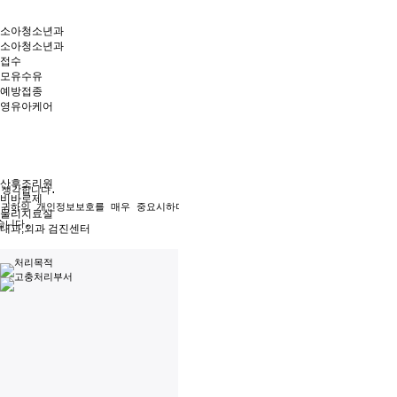
소아청소년과
소아청소년과
접수
모유수유
예방접종
영유아케어
산후조리원
생각합니다.

비바로제
 귀하의 개인정보보호를 매우 중요시하며, 개인정보보호법에 관한 법률을 준수하고 
물리치료실
니다.

내과,외과 검진센터