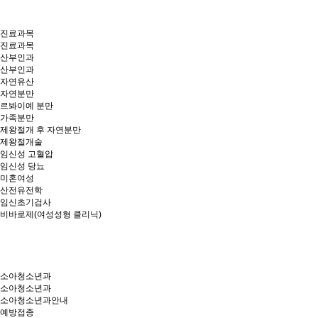
진료과목
진료과목
산부인과
산부인과
자연유산
자연분만
르봐이예 분만
가족분만
제왕절개 후 자연분만
제왕절개술
임신성 고혈압
임신성 당뇨
미혼여성
산전유전학
임신초기검사
비바로제(여성성형 클리닉)
소아청소년과
소아청소년과
소아청소년과안내
예방접종