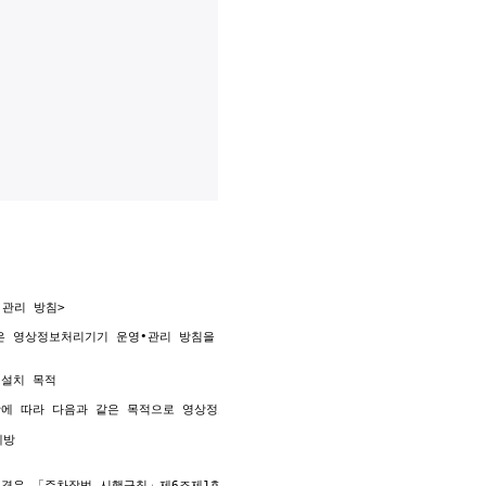
관리 방침>

리에 관한 사항 

은 영상정보처리기기 운영•관리 방침을 통해 본 원에서 처리하는 영상정보가 어떠한 
사항 

관한 사항 

설치 목적

 및 행사방법에 관한 사항 

항에 따라 다음과 같은 목적으로 영상정보처리기기를 설치•운영 합니다.

 사항 



하는 부서 

방법 

 경우 「주차장법 시행규칙」제6조제1항을 근거로 설치•운영 가능
