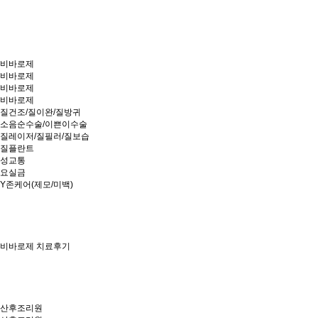
비바로제
비바로제
비바로제
비바로제
질건조/질이완/질방귀
소음순수술/이쁜이수술
질레이저/질필러/질보습
질플란트
성교통
요실금
Y존케어(제모/미백)
비바로제 치료후기
산후조리원