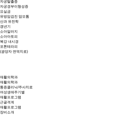
자궁탈출증
자궁경부이형성증
요실금
유방암검진 맘모톰
산과 유전학
갱년기
소아알러지
소아아토피
복강 내시경
포톤테라피
(광양자 면역치료)
재활의학과
재활의학과
통증클리닉/주사치료
여성생애주기별
재활프로그램
근골격계
재활프로그램
장비소개