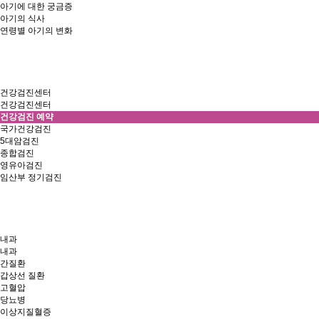
아기에 대한 궁금증
아기의 식사
연령별 아기의 변화
건강검진센터
건강검진센터
건강검진 예약
국가건강검진
5대암검진
종합검진
영유아검진
임산부 정기검진
내과
내과
간질환
갑상선 질환
고혈압
당뇨병
이상지질혈증