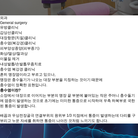
외과
General surgery
유방클리닉
갑상선클리닉
대장항문(치질)클리닉
충수염(복강경)클리닉
피부양성종양(피부종기)
화상/열상/찰과상
이물질 제거
내성발톱/손발톱무좀치료
충수염 복강경 클리닉
흔히 맹장염이라고 부르고 있으나,
맹장은 충수돌기가 나오는 대장 부분을 지칭하는 것이기 때문에
충수염이 정확한 표현입니다.
충수염이란?
소장에서 대장으로 이어지는 부분의 맹장 끝 부분에 붙어있는 작은 주머니 충수돌기
에 염증이 발생하는 것으로 초기에는 미미한 통증으로 시작하여 우측 하복부로 국한
된 통증이 발생합니다.
배꼽과 우상전장골극 연결부위의 원위부 1/3 지점에서 통증이 발생하는데 다리를 구
부리고 누운 자세를 취하면 통증이 나아진 것처럼 느끼기도 합니다.