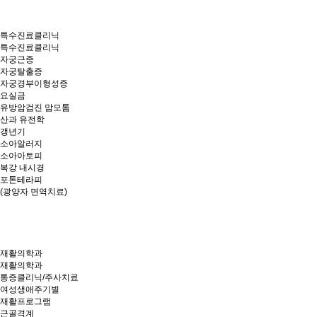
특수진료클리닉
특수진료클리닉
자궁근종
자궁탈출증
자궁경부이형성증
요실금
유방암검진 맘모톰
산과 유전학
갱년기
소아알러지
소아아토피
복강 내시경
포톤테라피
(광양자 면역치료)
재활의학과
재활의학과
통증클리닉/주사치료
여성생애주기별
재활프로그램
근골격계