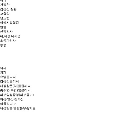
내과
간질환
갑상선 질환
고혈압
당뇨병
이상지질혈증
빈혈
신장검사
위,대장 내시경
초음파검사
통풍
외과
외과
유방클리닉
갑상선클리닉
대장항문(치질)클리닉
충수염(복강경)클리닉
피부양성종양(피부종기)
화상/열상/찰과상
이물질 제거
내성발톱/손발톱무좀치료