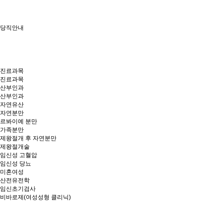
당직안내
진료과목
진료과목
산부인과
산부인과
자연유산
자연분만
르봐이예 분만
가족분만
제왕절개 후 자연분만
제왕절개술
임신성 고혈압
임신성 당뇨
미혼여성
산전유전학
임신초기검사
비바로제(여성성형 클리닉)