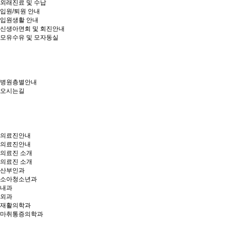
외래진료 및 수납
입원/퇴원 안내
입원생활 안내
신생아면회 및 회진안내
모유수유 및 모자동실
병원층별안내
오시는길
의료진안내
의료진안내
의료진 소개
의료진 소개
산부인과
소아청소년과
내과
외과
재활의학과
마취통증의학과