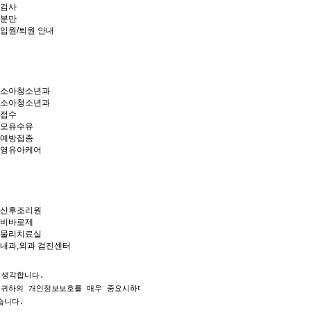
검사
분만
입원/퇴원 안내
소아청소년과
소아청소년과
접수
모유수유
예방접종
영유아케어
산후조리원
비바로제
물리치료실
내과,외과 검진센터
생각합니다.

 귀하의 개인정보보호를 매우 중요시하며, 개인정보보호법에 관한 법률을 준수하고 
니다.
