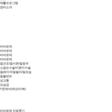
재활프로그램
장비소개
비바로제
비바로제
비바로제
비바로제
질건조/질이완/질방귀
소음순수술/이쁜이수술
질레이저/질필러/질보습
질플란트
성교통
요실금
Y존케어(제모/미백)
비바로제 치료후기