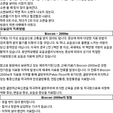
소변을 보아도 시원치 않다.
소변 볼 때 힘이 많이 들어간다.
소변보려고 하면 즉시 소변이 나오지 않는다.
소변줄기가 힘이 약하고 찔끔찔끔 나온다.
하루 8회 이상, 자다가 2회 이상 소변을 본다.
방광이 차면 아랫배가 아프다.
요실금의 치료방법
Biocon ~ 2000w
이제는 더 이상 요실금으로 고통을 받지 않아도 됩니다. 증상에 따라 다양한 치료 방법이
있어 환자 분의 활기를 되찾아 드릴 것입니다. 또 하나, 요실금으로 불편을 느끼는 사람이
당신 혼자만은 아닙니다. 미국의 경우 1천 1백만 명 이상, 국내에도 약 백만명 가량의 요실금
환자가 있습니다. 광안자모병원 요실금클리닉에서는 증상에 따라서 상기의 적절한
치료방법으로 요실금 치료에 임하고 있습니다.
참고로 본원에서 보유하고 있는 체외자기장(신경, 근육)치료기 Biocon-2000w은 강한
전기장을 치료용 의자에 발생시켜 체내에 치료용 전류를 발생시킵니다. 이 전류가 Biocon-
2000w의 치료용 의자를 통해 골반부위(Pelvic Floor)에 유기되면, 골반부위에 위치하고
있는 통증신경을 자극하여 만성골반통증, 전립선통증, 항문통증을 치료합니다.
또한 골반저근육신경을 자극하여 골반주위에 위치한 근육을 강화 및 자극함으로써 사정력
약화 증상, 변실금 증상, 요실금 증상을 치료합니다.
Biocon-2000w의 장점
- 옷을 벗지 않아 편리합니다.
- 질이나 항문에 삽입하는 기구가 없습니다.
- 의자에 앉아 편안히 치료합니다.