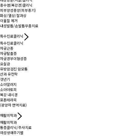
충수염(복강경)클리닉
피부양성종양(피부종기)
화상/열상/찰과상
이물질 제거
내성발톱/손발톱무좀치료
특수진료클리닉
특수진료클리닉
자궁근종
자궁탈출증
자궁경부이형성증
요실금
유방암검진 맘모톰
산과 유전학
갱년기
소아알러지
소아아토피
복강 내시경
포톤테라피
(광양자 면역치료)
재활의학과
재활의학과
통증클리닉/주사치료
여성생애주기별