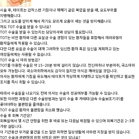
시술 후, 테이프는 갑작스런 기침이나 재채기 같은 복압을 받을 때, 요도부위를
지탱해줍니다.
그리고 요도를 닫히게 해서 자기도 모르게 오줌이 새는 것을 방지해줍니다.
저도 TOT 수술을 받을 수 있나요?
TOT 수술을 받을 수 있는지는 담당의사와 상담이 필요합니다.
TOT는 비만 환자와 다른 요실금 수술 경험이 있는 환자들을 포함해서 여러유형의
환자들에게 적용할 수 있습니다.
다만 다른 요실금 수술이 대개 그러하듯 임신한 환자 혹은 임신을 계획하고 있는
여성들에게는 사용할 수 없습니다.
TOT 수술 시 마취 방법은?
TOT를 이용한 수술은 약 15~20분 밖에 걸리지 않습니다. 전신마취나 부분마취, 국소마취
모두 가능합니다. 국소마취하에서도 감각이 없지만 의식은 깨어있을 것입니다.
의사는 환자에게 기침을 유도해서 테이프가 적당하게 지탱하고 있는지를 확인하고 필요한
조치를 즉시 취할 수 있습니다.
따라서 수술실을 나오기도 전에 의사는 수술의 성공여부를 가늠할 수 있습니다.
또한 이러한 과정은 다른 수술방법과는 달리 수술 후 카테타(금속 수술보조기구)를
꽂아야하는 불편함을 줄여줍니다.
TOT 수술은 환자의 불편함을 최소화 했습니다.
수술 후 회복 기간은?
회복실에서 몇 시간 안정을 취한 후 바로 또는 다음날 퇴원할 수 있으며 회복기간은 2~3주
가량 걸립니다.
이 기간동안 무거운 물건을 드는 일만 피하면 일상생활에 아무런 지장을 받지 않습니다.
TOT 수술과 관련하여 위험 사항은 어떤 것이 있나요?