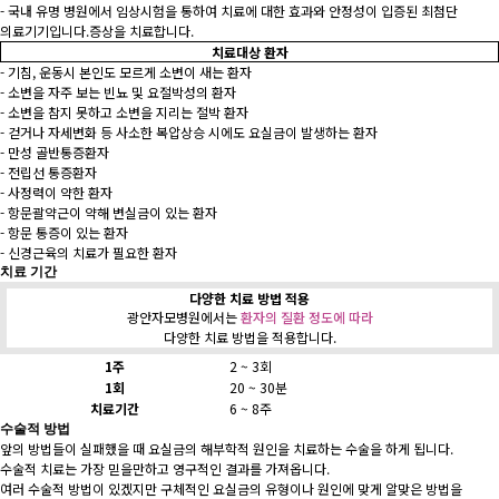
- 국내 유명 병원에서 임상시험을 통하여 치료에 대한 효과와 안정성이 입증된 최첨단
의료기기입니다.증상을 치료합니다.
치료대상 환자
- 기침, 운동시 본인도 모르게 소변이 새는 환자
- 소변을 자주 보는 빈뇨 및 요절박성의 환자
- 소변을 참지 못하고 소변을 지리는 절박 환자
- 걷거나 자세변화 등 사소한 복압상승 시에도 요실금이 발생하는 환자
- 만성 골반통증환자
- 전립선 통증환자
- 사정력이 약한 환자
- 항문괄약근이 약해 변실금이 있는 환자
- 항문 통증이 있는 환자
- 신경근육의 치료가 필요한 환자
치료 기간
다양한 치료 방법 적용
광안자모병원에서는
환자의 질환 정도에 따라
다양한 치료 방법을 적용합니다.
1주
2 ~ 3회
1회
20 ~ 30분
치료기간
6 ~ 8주
수술적 방법
앞의 방법들이 실패했을 때 요실금의 해부학적 원인을 치료하는 수술을 하게 됩니다.
수술적 치료는 가장 믿을만하고 영구적인 결과를 가져옵니다.
여러 수술적 방법이 있겠지만 구체적인 요실금의 유형이나 원인에 맞게 알맞은 방법을