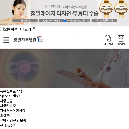
오늘 하루 그만보기
특수진료클리닉
Special clinic
자궁근종
자궁탈출증
자궁경부이형성증
요실금
유방암검진 맘모톰
산과 유전학