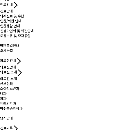
진료안내
진료안내
외래진료 및 수납
입원/퇴원 안내
입원생활 안내
신생아면회 및 회진안내
모유수유 및 모자동실
병원층별안내
오시는길
의료진안내
의료진안내
의료진 소개
의료진 소개
산부인과
소아청소년과
내과
외과
재활의학과
마취통증의학과
당직안내
진료과목