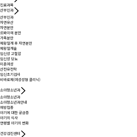
진료과목
산부인과
산부인과
자연유산
자연분만
르봐이예 분만
가족분만
제왕절개 후 자연분만
제왕절개술
임신성 고혈압
임신성 당뇨
미혼여성
산전유전학
임신초기검사
비바로제(여성성형 클리닉)
소아청소년과
소아청소년과
소아청소년과안내
예방접종
아기에 대한 궁금증
아기의 식사
연령별 아기의 변화
건강검진센터