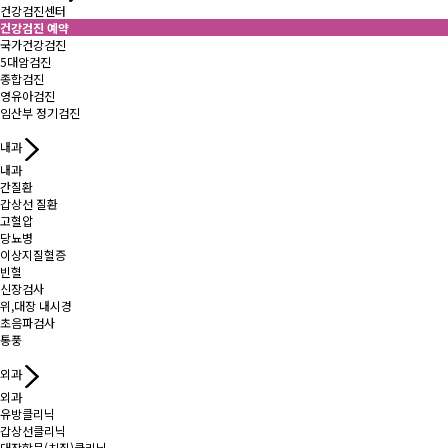
건강검진센터
건강검진 예약
국가건강검진
5대암검진
종합검진
영유아검진
임산부 정기검진
내과
내과
간질환
갑상선 질환
고혈압
당뇨병
이상지질혈증
빈혈
신장검사
위,대장 내시경
초음파검사
통풍
외과
외과
유방클리닉
갑상선클리닉
대장항문(치질)클리닉