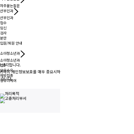
자주묻는질문
산부인과
산부인과
접수
임신
검사
분만
입원/퇴원 안내
소아청소년과
소아청소년과
생각합니다.

접수
모유수유
은 귀하의 개인정보보호를 매우 중요시하며, 개인정보보호법에 관한 법률을 준수하고
예방접종
습니다.

영유아케어
산후조리원
비바로제
물리치료실
내과,외과 검진센터