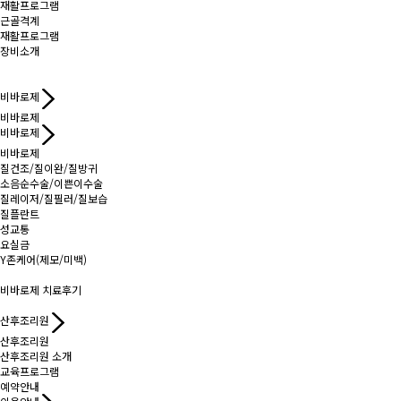
재활프로그램
근골격계
재활프로그램
장비소개
비바로제
비바로제
비바로제
비바로제
질건조/질이완/질방귀
소음순수술/이쁜이수술
질레이저/질필러/질보습
질플란트
성교통
요실금
Y존케어(제모/미백)
비바로제 치료후기
산후조리원
산후조리원
산후조리원 소개
교육프로그램
예약안내