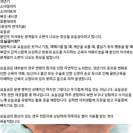
갱년기
소아알러지
소아아토피
복강 내시경
포톤테라피
(광양자 면역치료)
요실금
본인의 의사와는 관계없이 소변이 나오는 증상을 요실금이라고 합니다.
요실금이란?
일반적으로 요실금은 웃거나 기침, 재채기를 할 때, 계단을 오를 때, 줄넘기 등의 행동을 할 때
복압이 갑작스럽게 상승하고 방광과 요도를 지지하는 근육이 약화되었을 때 본인의 의사와는
관계없이 소변이 나오는 증상을 말합니다.
요실금은 대부분의 경우 연령의 증가로 인한 자연적인 노쇠현상, 갱년기의 호르몬 변화로
인한 근육의 약화, 임신이나 출산 또는 수술로 인한 신경의 손상 등으로 인해 골반근육을
지배하는 근육이 고정되어 있지 못하고 밑으로 쳐져 발생합니다.
요실금은 분명 병적인 상태이긴 하지만 그렇다고 부끄럽게 여길 것도 아닙니다. 요실금은
가장 흔한 여성질환 중 하나입니다. 요실금을 자주 경험하다 보면 누구나 당황하고 수치심을
느껴 요실금을 유발하는 활동 등을 제한합니다. 심하면 사회생활에 지장을 받고 우울증에
빠지기도 합니다.
요실금의 증상이 있는 경우 전문의와 상담하여 하루라도 빨리 치료를 받는 것이
바람직합니다.