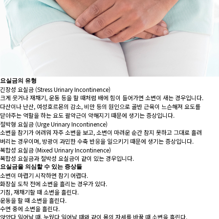
요실금의 유형
긴장성 요실금
(Stress Urinary Incontinence)
크게 웃거나 재채기, 운동 등을 할 때처럼 배에 힘이 들어가면 소변이 새는 경우입니다.
다산이나 난산, 여성호르몬의 감소, 비만 등의 원인으로 골반 근육이 느슨해져 요도를
닫아주는 역할을 하는 요도 괄약근이 약해지기 때문에 생기는 증상입니다.
절박형 요실금
(Urge Urinary Incontinence)
소변을 참기가 어려워 자주 소변을 보고, 소변이 마려운 순간 참지 못하고 그대로 흘려
버리는 경우이며, 방광이 과민한 수축 반응을 일으키기 때문에 생기는 증상입니다.
복합성 요실금
(Mixed Urinary Incontinence)
복합성 요실금과 절박성 요실금이 같이 있는 경우입니다.
요실금을 의심할 수 있는 증상들
소변이 마렵기 시작하면 참기 어렵다.
화장실 도착 전에 소변을 흘리는 경우가 있다.
기침, 재채기할 때 소변을 흘린다.
운동을 할 때 소변을 흘린다.
수면 중에 소변을 흘린다.
앉았다 일어날 때, 누웠다 일어날 때와 같이 몸의 자세를 바꿀 때 소변을 흘린다.