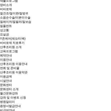
재활프로그램
장비소개
비바로제
질건조/질이완/질방귀
소음순수술/이쁜이수술
질레이저/질필러/질보습
질플란트
성교통
요실금
Y존케어(제모/미백)
비바로제 치료후기
산후조리원 소개
교육프로그램
예약안내
이용안내
산후조리원 이용안내
면회 및 준비물
산후조리원 이용약관
이용금액
시설안내
문화센터
문화센터 소개
월간문화강좌
강좌 및 이벤트 신청
병원알리미
증명서발급안내
비급여안내