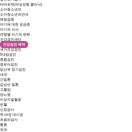
비바로제(여성성형 클리닉)
소아청소년과
소아청소년과안내
예방접종
아기에 대한 궁금증
아기의 식사
연령별 아기의 변화
건강검진센터
건강검진 예약
국가건강검진
5대암검진
종합검진
영유아검진
임산부 정기검진
내과
간질환
갑상선 질환
고혈압
당뇨병
이상지질혈증
빈혈
신장검사
위,대장 내시경
초음파검사
통풍
외과