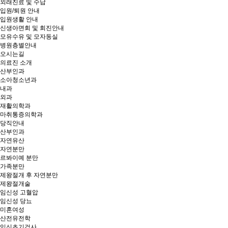
외래진료 및 수납
입원/퇴원 안내
입원생활 안내
신생아면회 및 회진안내
모유수유 및 모자동실
병원층별안내
오시는길
의료진 소개
산부인과
소아청소년과
내과
외과
재활의학과
마취통증의학과
당직안내
산부인과
자연유산
자연분만
르봐이예 분만
가족분만
제왕절개 후 자연분만
제왕절개술
임신성 고혈압
임신성 당뇨
미혼여성
산전유전학
임신초기검사