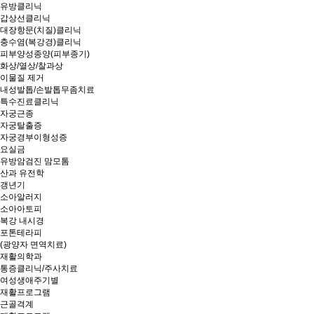
유방클리닉
갑상선클리닉
대장항문(치질)클리닉
충수염(복강경)클리닉
피부양성종양(피부종기)
화상/열상/찰과상
이물질 제거
내성발톱/손발톱무좀치료
특수진료클리닉
자궁근종
자궁탈출증
자궁경부이형성증
요실금
유방암검진 맘모톰
산과 유전학
갱년기
소아알러지
소아아토피
복강 내시경
포톤테라피
(광양자 면역치료)
재활의학과
통증클리닉/주사치료
여성생애주기별
재활프로그램
근골격계