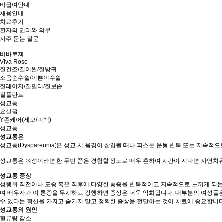
비급여안내
채용안내
치료후기
환자의 권리와 의무
자주 묻는 질문
비바로제
Viva Rose
질건조/질이완/질방귀
소음순수술/이쁜이수술
질레이저/질필러/질보습
질플란트
성교통
요실금
Y존케어(제모/미백)
성교통
성교통은
성교통(Dyspareunia)은 성교 시 음경이 삽입될 때나 피스톤 운동 반복 또는 지속
성교통은 여성이라면 한 두번 쯤은 경험할 정도로 매우 흔하여 시간이 지나면 자연치유
성교통 증상
성행위 직전이나 도중 혹은 직후에 다양한 통증을 반복적이고 지속적으로 느끼게 되는데
며 배우자가 이 통증을 무시하고 강행하면 증상은 더욱 악화됩니다. 대부분의 여성들
수 있다는 확신을 가지고 숨기지 말고 정확한 증상을 전달하는 것이 치료에 중요합니다
성교통의 원인
혈류량 감소