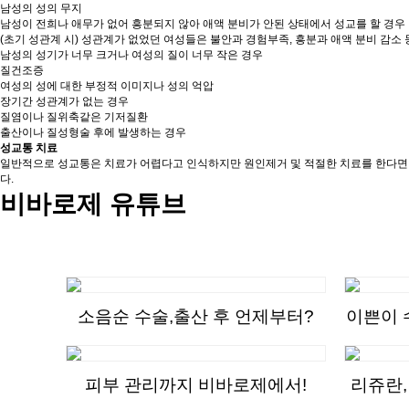
남성의 성의 무지
남성이 전희나 애무가 없어 흥분되지 않아 애액 분비가 안된 상태에서 성교를 할 경우
(초기 성관계 시) 성관계가 없었던 여성들은 불안과 경험부족, 흥분과 애액 분비 감소
남성의 성기가 너무 크거나 여성의 질이 너무 작은 경우
질건조증
여성의 성에 대한 부정적 이미지나 성의 억압
장기간 성관계가 없는 경우
질염이나 질위축같은 기저질환
출산이나 질성형술 후에 발생하는 경우
성교통 치료
일반적으로 성교통은 치료가 어렵다고 인식하지만 원인제거 및 적절한 치료를 한다면 손
다.
비바로제 유튜브
소음순 수술,출산 후 언제부터?
이쁜이 
피부 관리까지 비바로제에서!
리쥬란,