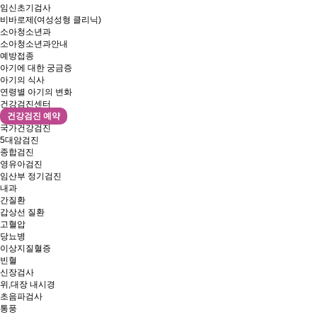
임신초기검사
비바로제(여성성형 클리닉)
소아청소년과
소아청소년과안내
예방접종
아기에 대한 궁금증
아기의 식사
연령별 아기의 변화
건강검진센터
건강검진 예약
국가건강검진
5대암검진
종합검진
영유아검진
임산부 정기검진
내과
간질환
갑상선 질환
고혈압
당뇨병
이상지질혈증
빈혈
신장검사
위,대장 내시경
초음파검사
통풍