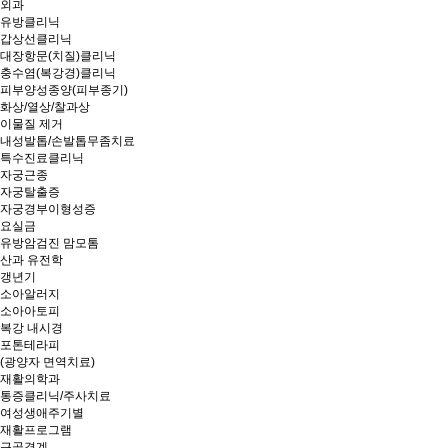
외과
유방클리닉
갑상선클리닉
대장항문(치질)클리닉
충수염(복강경)클리닉
피부양성종양(피부종기)
화상/열상/찰과상
이물질 제거
내성발톱/손발톱무좀치료
특수진료클리닉
자궁근종
자궁탈출증
자궁경부이형성증
요실금
유방암검진 맘모톰
산과 유전학
갱년기
소아알러지
소아아토피
복강 내시경
포톤테라피
(광양자 면역치료)
재활의학과
통증클리닉/주사치료
여성생애주기별
재활프로그램
근골격계