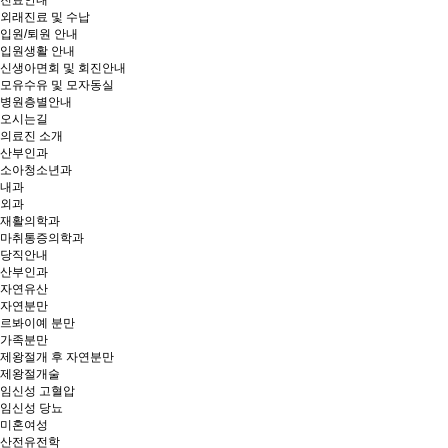
진료안내
외래진료 및 수납
입원/퇴원 안내
입원생활 안내
신생아면회 및 회진안내
모유수유 및 모자동실
병원층별안내
오시는길
의료진 소개
산부인과
소아청소년과
내과
외과
재활의학과
마취통증의학과
당직안내
산부인과
자연유산
자연분만
르봐이예 분만
가족분만
제왕절개 후 자연분만
제왕절개술
임신성 고혈압
임신성 당뇨
미혼여성
산전유전학