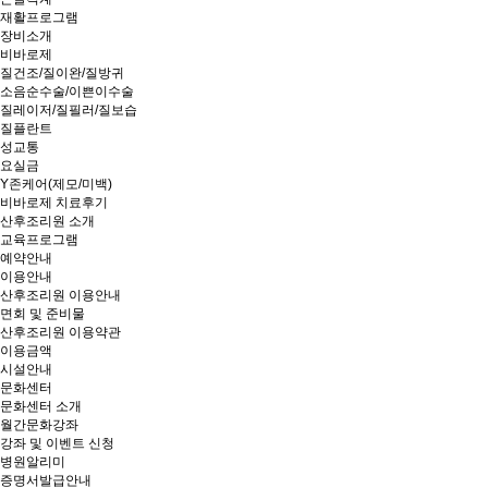
재활프로그램
장비소개
비바로제
질건조/질이완/질방귀
소음순수술/이쁜이수술
질레이저/질필러/질보습
질플란트
성교통
요실금
Y존케어(제모/미백)
비바로제 치료후기
산후조리원 소개
교육프로그램
예약안내
이용안내
산후조리원 이용안내
면회 및 준비물
산후조리원 이용약관
이용금액
시설안내
문화센터
문화센터 소개
월간문화강좌
강좌 및 이벤트 신청
병원알리미
증명서발급안내