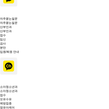
자주묻는질문
자주묻는질문
산부인과
산부인과
접수
임신
검사
분만
입원/퇴원 안내
소아청소년과
소아청소년과
접수
모유수유
예방접종
영유아케어