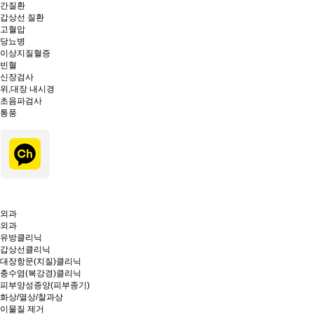
간질환
갑상선 질환
고혈압
당뇨병
이상지질혈증
빈혈
신장검사
위,대장 내시경
초음파검사
통풍
외과
외과
유방클리닉
갑상선클리닉
대장항문(치질)클리닉
충수염(복강경)클리닉
피부양성종양(피부종기)
화상/열상/찰과상
이물질 제거