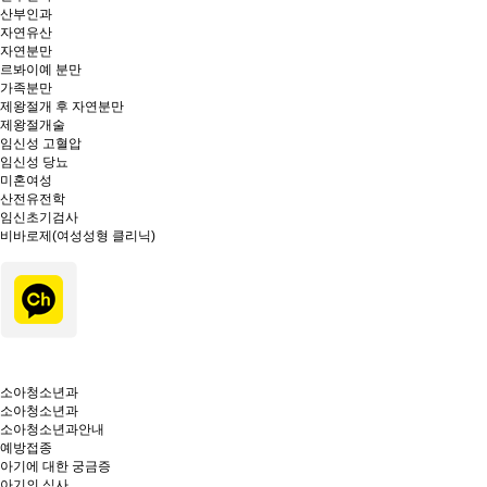
산부인과
자연유산
자연분만
르봐이예 분만
가족분만
제왕절개 후 자연분만
제왕절개술
임신성 고혈압
임신성 당뇨
미혼여성
산전유전학
임신초기검사
비바로제(여성성형 클리닉)
소아청소년과
소아청소년과
소아청소년과안내
예방접종
아기에 대한 궁금증
아기의 식사