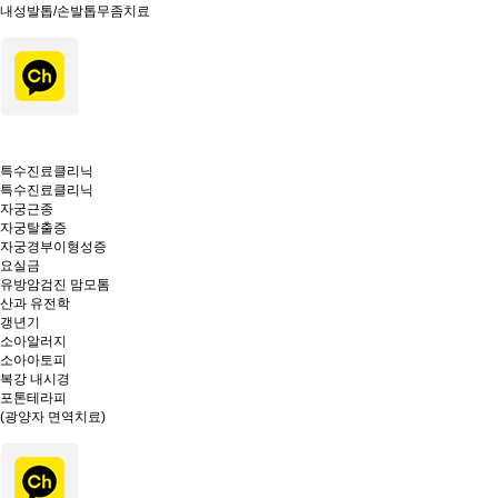
내성발톱/손발톱무좀치료
특수진료클리닉
특수진료클리닉
자궁근종
자궁탈출증
자궁경부이형성증
요실금
유방암검진 맘모톰
산과 유전학
갱년기
소아알러지
소아아토피
복강 내시경
포톤테라피
(광양자 면역치료)